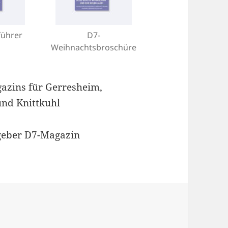
führer
D7-
Weihnachtsbroschüre
gazins für Gerresheim,
und Knittkuhl
geber D7-Magazin