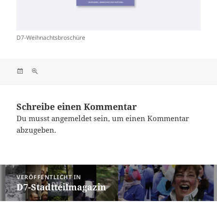
D7-Weihnachtsbroschüre
Veröffentlicht
Originalgröße
am
Schreibe einen Kommentar
Du musst
angemeldet
sein, um einen Kommentar
abzugeben.
Beitragsnavigation
VERÖFFENTLICHT IN
D7-Stadtteilmagazin