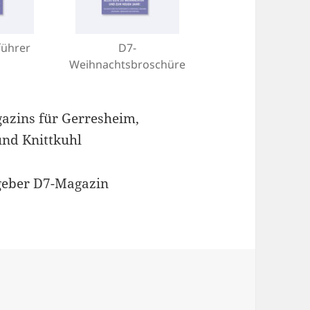
führer
D7-
Weihnachtsbroschüre
gazins für Gerresheim,
und Knittkuhl
geber D7-Magazin