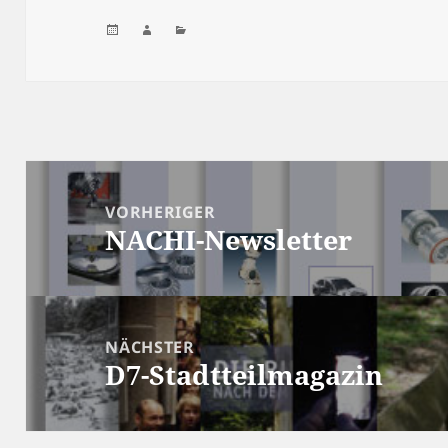
Veröffentlicht
Autor
Kategorien
am
Beitragsnavigation
VORHERIGER
NACHI-Newsletter
Vorheriger
Beitrag:
NÄCHSTER
D7-Stadtteilmagazin
Nächster
Beitrag: