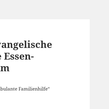
vangelische
 Essen-
im
ulante Familienhilfe“