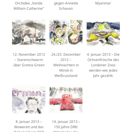
Orchidee „Vanda
gegen Annette
Myanmar
William Catherine“
Schavan
12. November 2012
24./25. Dezember
4. Januar 2013 – Die
– Starenschwarm
2012 –
Ochsenfrösche des
über Gretna Green
Weihnachten in
Londoner Zoos
Minsk in
werden wie jedes
Weißrussland
Jahr gezählt.
8. Januar 2013 –
14. Januar 2013 –
Wowereit und das
150 Jahre DRK: