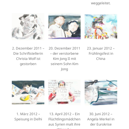
weggeleitet.
2. Dezember 2011 –
20. Dezember 2011
23. Januar 2012 –
Die Schriftstellerin
– der verstorbene
Frühlingsfest in
Christa Wolf ist
Kim Jong II mit
China
gestorben
seinem Sohn Kim
Jong
1. März 2012 –
13. April 2012 – Ein
30. Juni 2012 –
Speisung in Delhi
Flüchtlingsmädchen
Angela Merkel in
aus Syrien malt ihre
der Eurokrise