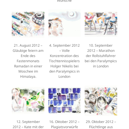
Wünsche
21. August 2012 –
4. September 2012
10. September
Gläubige feiern am
– Volle
2012 – Marathon
Ende des
Konzentration des
der Rollstuhlfahrer
Fastenmonats
Tischtennisspielers
bei den Paralympics
Ramadan in einer
Holger Nikelis bei
in London
Moschee im
den Paralympics in
Himalaya.
London
12. September
16. Oktober 2012 –
29. Oktober 2012 –
2012 – Kate mit der
Plagiatsvorwürfe
Flüchtlinge aus