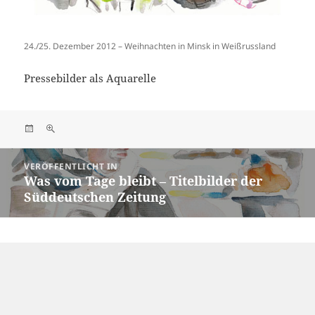
24./25. Dezember 2012 – Weihnachten in Minsk in Weißrussland
Pressebilder als Aquarelle
Veröffentlicht
Originalgröße
am
Beitragsnavigation
VERÖFFENTLICHT IN
Was vom Tage bleibt – Titelbilder der
Süddeutschen Zeitung